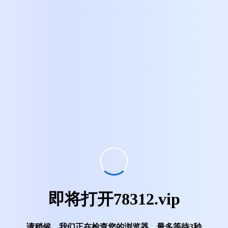
即将打开78312.vip
请稍候，我们正在检查您的浏览器，最多等待
3
秒